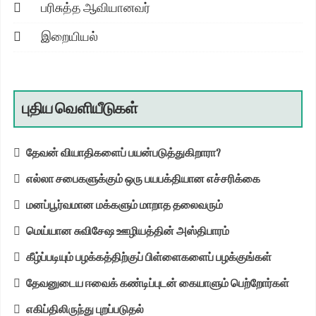
பரிசுத்த ஆவியானவர்
இறையியல்
புதிய வெளியீடுகள்
தேவன் வியாதிகளைப் பயன்படுத்துகிறாரா?
எல்லா சபைகளுக்கும் ஒரு பயபக்தியான எச்சரிக்கை
மனப்பூர்வமான மக்களும் மாறாத தலைவரும்
மெய்யான சுவிசேஷ ஊழியத்தின் அஸ்திபாரம்
கீழ்ப்படியும் பழக்கத்திற்குப் பிள்ளைகளைப் பழக்குங்கள்
தேவனுடைய ஈவைக் கண்டிப்புடன் கையாளும் பெற்றோர்கள்
எகிப்திலிருந்து புறப்படுதல்