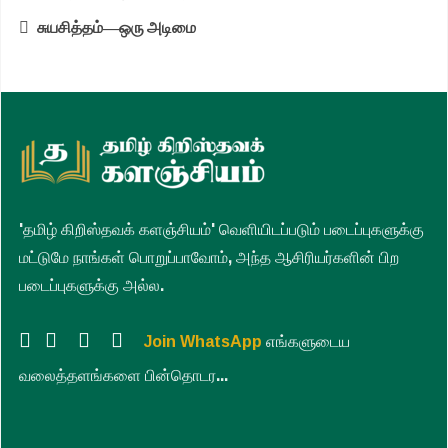
சுயசித்தம்—ஒரு அடிமை
'தமிழ் கிறிஸ்தவக் களஞ்சியம்' வெளியிடப்படும் படைப்புகளுக்கு
மட்டுமே நாங்கள் பொறுப்பாவோம், அந்த ஆசிரியர்களின் பிற
படைப்புகளுக்கு அல்ல.
Join WhatsApp
எங்களுடைய
வலைத்தளங்களை பின்தொடர...