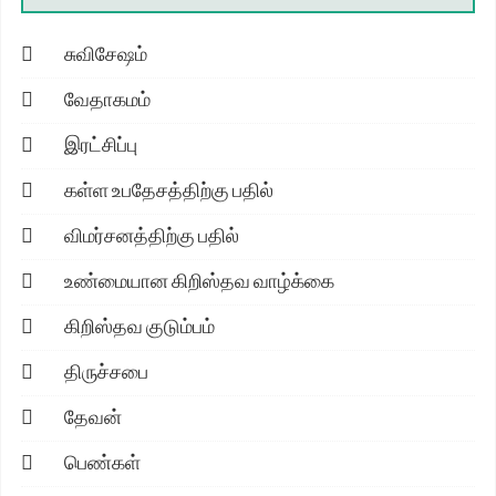
சுவிசேஷம்
வேதாகமம்
இரட்சிப்பு
கள்ள உபதேசத்திற்கு பதில்
விமர்சனத்திற்கு பதில்
உண்மையான கிறிஸ்தவ வாழ்க்கை
கிறிஸ்தவ குடும்பம்
திருச்சபை
தேவன்
பெண்கள்