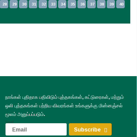
28
29
30
31
32
33
34
35
36
37
38
39
40
volume
<
>
previous
next
நாங்கள் புதிதாக பதிவிடும் புத்தகங்கள், கட்டுரைகள், மற்றும்
ஒலி புத்தகங்கள் பற்றிய விவரங்கள் உங்களுக்கு மின்னஞ்சல்
மூலம் அனுப்பப்படும்.
Email