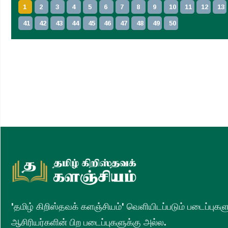
1
2
3
4
5
6
7
8
9
10
11
12
13
Play /
41
42
43
44
45
46
47
48
49
50
pause
'தமிழ் கிறிஸ்தவக் களஞ்சியம்' வெளியிடப்படும் படைப்புக
ஆசிரியர்களின் பிற படைப்புகளுக்கு அல்ல.