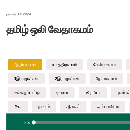
ஜனவரி 14,2024
தமிழ் ஒலி வேதாகமம்
ஆதியாகமம்
யாத்திராகமம்
லேவிராகமம்
1இராஜாக்கள்
2இராஜாக்கள்
1நாளாகமம்
உன்னதப்பாட்டு
ஏசாயா
எரேமியா
புலம்பல
மீகா
நாகூம்
ஆபகூக்
செப்ப்பனியா
0:00