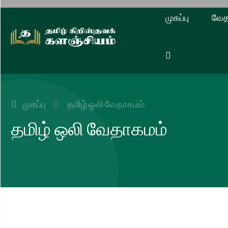
முகப்பு
வேத
முகப்பு
தமிழ் ஒலி வேதாகமம்
தமிழ் ஒலி வேதாகமம்