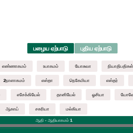
பழைய ஏற்பாடு
புதிய ஏற்பாடு
எண்ணாகமம்
உபாகமம்
யோசுவா
நியாதிபதிகள
2நாளாகமம்
எஸ்றா
நெகேமியா
எஸ்தர்
்
எசேக்கியேல்
தானியேல்
ஓசியா
யோவே
ஆகாய்
சகரியா
மல்கியா
ஆதி - ஆதியாகமம் 1