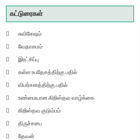
கட்டுரைகள்
சுவிசேஷம்
வேதாகமம்
இரட்சிப்பு
கள்ள உபதேசத்திற்கு பதில்
விமர்சனத்திற்கு பதில்
உண்மையான கிறிஸ்தவ வாழ்க்கை
கிறிஸ்தவ குடும்பம்
திருச்சபை
தேவன்