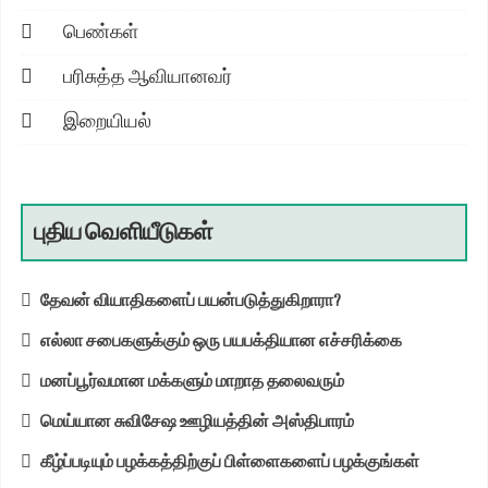
பெண்கள்
பரிசுத்த ஆவியானவர்
இறையியல்
புதிய வெளியீடுகள்
தேவன் வியாதிகளைப் பயன்படுத்துகிறாரா?
எல்லா சபைகளுக்கும் ஒரு பயபக்தியான எச்சரிக்கை
மனப்பூர்வமான மக்களும் மாறாத தலைவரும்
மெய்யான சுவிசேஷ ஊழியத்தின் அஸ்திபாரம்
கீழ்ப்படியும் பழக்கத்திற்குப் பிள்ளைகளைப் பழக்குங்கள்