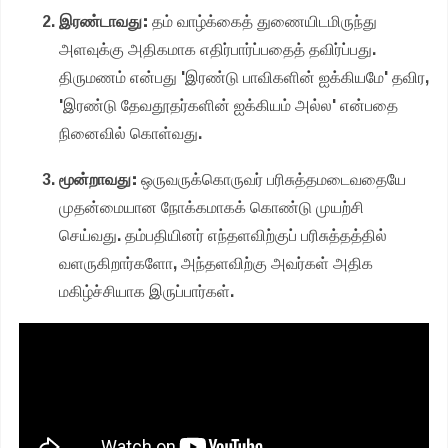
இரண்டாவது:
தம் வாழ்க்கைத் துணையிடமிருந்து
அளவுக்கு அதிகமாக எதிர்பார்ப்பதைத் தவிர்ப்பது.
திருமணம் என்பது 'இரண்டு பாவிகளின் ஐக்கியமே' தவிர,
'இரண்டு தேவதூதர்களின் ஐக்கியம் அல்ல' என்பதை
நினைவில் கொள்வது.
மூன்றாவது:
ஒருவருக்கொருவர் பரிசுத்தமடைவதையே
முதன்மையான நோக்கமாகக் கொண்டு முயற்சி
செய்வது. தம்பதியினர் எந்தளவிற்குப் பரிசுத்தத்தில்
வளருகிறார்களோ, அந்தளவிற்கு அவர்கள் அதிக
மகிழ்ச்சியாக இருப்பார்கள்.