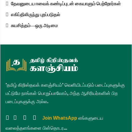
தேவனுடைய ஈவைக் கண்டிப்புடன் கையாளும் பெற்றோர்கள்
எகிப்திலிருந்து புறப்படுதல்
சுயசித்தம்—ஒரு அடிமை
'தமிழ் கிறிஸ்தவக் களஞ்சியம்' வெளியிடப்படும் படைப்புகளுக்கு
மட்டுமே நாங்கள் பொறுப்பாவோம், அந்த ஆசிரியர்களின் பிற
படைப்புகளுக்கு அல்ல.
Join WhatsApp
எங்களுடைய
வலைத்தளங்களை பின்தொடர...