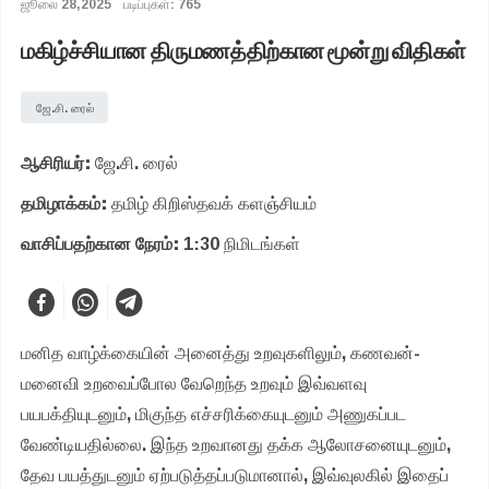
ஜூலை 28,2025
படிப்புகள்: 765
மகிழ்ச்சியான திருமணத்திற்கான மூன்று விதிகள்
ஜே.சி. ரைல்
ஆசிரியர்:
ஜே.சி. ரைல்
தமிழாக்கம்:
தமிழ் கிறிஸ்தவக் களஞ்சியம்
வாசிப்பதற்கான நேரம்:
1:30 நிமிடங்கள்
மனித வாழ்க்கையின் அனைத்து உறவுகளிலும், கணவன்-
மனைவி உறவைப்போல வேறெந்த உறவும் இவ்வளவு
பயபக்தியுடனும், மிகுந்த எச்சரிக்கையுடனும் அணுகப்பட
வேண்டியதில்லை. இந்த உறவானது தக்க ஆலோசனையுடனும்,
தேவ பயத்துடனும் ஏற்படுத்தப்படுமானால், இவ்வுலகில் இதைப்