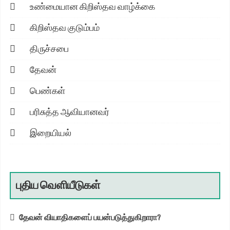
உண்மையான கிறிஸ்தவ வாழ்க்கை
கிறிஸ்தவ குடும்பம்
திருச்சபை
தேவன்
பெண்கள்
பரிசுத்த ஆவியானவர்
இறையியல்
புதிய வெளியீடுகள்
தேவன் வியாதிகளைப் பயன்படுத்துகிறாரா?