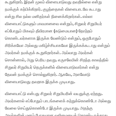
கூறுகிறார். இதன் மூலம் விளையாடுவது தவறில்லை என்று
நமக்குக் கற்பிக்கிறார். குழந்தைகள் விளையாடவே கூடாது
என்று சில நல்ல மனிதர்கள் நினைக்கிறார்கள். எல்லா
விளையாட்டுகளும் பாவமானவை என்றும், சிறுவர் சிறுமியர்
எப்போதும் மிகவும் தீவிரமான (கடுமையான) தோற்றம்
கொண்டவர்களாக இருக்க வேண்டும் என்றும், ஒருபோதும்
சிரிக்கவோ அல்லது மகிழ்ச்சியாகவோ இருக்கக்கூடாது என்றும்
அவர்கள் நமக்குக் கூறுகிறார்கள். அவ்வாறு அவர்கள்
சொன்னால், அது பெரிய தவறு. எருசலேமின் சிறந்த காலத்தில்
சிறுவர் சிறுமியர் தெருக்களில் விளையாடுவார்கள் என்று
தேவன் நமக்குச் சொல்லுகிறார். ஆகவே, அளவோடு
விளையாடுவது தவறாக இருக்க முடியாது.
விளையாட்டு என்பது சிறுவர் சிறுமியரின் வயதுக்கு ஏற்றது.
அவர்களால் எப்போதும் பாடங்களைக் கற்றுக்கொண்டோ அல்லது
வேலை செய்துகொண்டோ இருக்க முடியாது. அதற்கு
அவர்களின் மனம் போதுமான வலிமையைக் கொண்டிருக்காது.