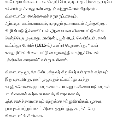
எப்போதும் விளையாட்டில் வெற்றி பெற முடியாது; நினைத்தபடியே
எல்லாம் நடக்காது என்பதையும் கற்றுக்கொள்கிறார்கள்.
விளையாட்டு அவர்களைச் சுறுசுறுப்பாகவும்,
ஆர்வமுள்ளவர்களாகவும், எதற்கும் தயாராகவும் ஆக்குகிறது.
விழிப்போடு இல்லாவிட்டால் திறமையான விளையாட்டுகளில்
வெற்றிபெற முடியாது. மாவீரன் டியூக் ஆஃப் வெலிங்டன், தான்
வாட்டர்லூ போரில் (1815-ல்) வெற்றி பெறுவதற்கு, "ஈடன்
கல்லூரியின் விளையாட்டு மைதானத்தில் கற்றுக்கொண்ட
யுக்திகளே காரணம்" என்று கூறினார்.
விளையாடி முடித்த பின்பு, சிறுவர் சிறுமியர் நன்றாகக் கற்கவும்
இது உதவுகிறது. நாள் முழுவதும் உட்கார்ந்து படித்து
எழுதிக்கொண்டிருப்பவர்களைக் காட்டிலும், விளையாடுபவர்கள்
பாடங்களைக் கூர்மையாகவும், விரைவாகவும்,
புத்திசாலித்தனமாகவும் கற்றுக்கொள்ளுகிறார்கள். மூளை,
நரம்புகள் மற்றும் மனம் அனைத்தும் புத்துணர்ச்சி பெற
விளையாட்டு சிறந்தது.