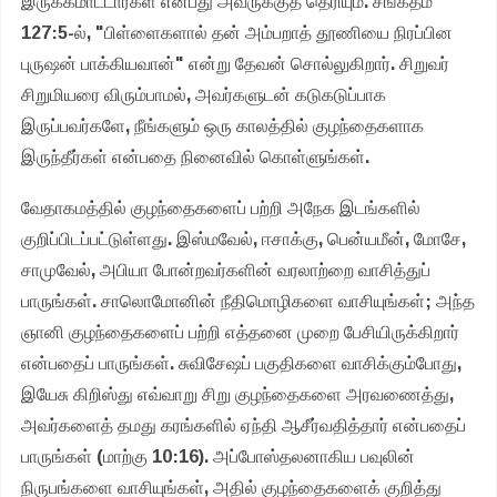
இருக்கமாட்டார்கள் என்பது அவருக்குத் தெரியும். சங்கீதம்
127:5-ல், "பிள்ளைகளால் தன் அம்பறாத் தூணியை நிரப்பின
புருஷன் பாக்கியவான்" என்று தேவன் சொல்லுகிறார். சிறுவர்
சிறுமியரை விரும்பாமல், அவர்களுடன் கடுகடுப்பாக
இருப்பவர்களே, நீங்களும் ஒரு காலத்தில் குழந்தைகளாக
இருந்தீர்கள் என்பதை நினைவில் கொள்ளுங்கள்.
வேதாகமத்தில் குழந்தைகளைப் பற்றி அநேக இடங்களில்
குறிப்பிடப்பட்டுள்ளது. இஸ்மவேல், ஈசாக்கு, பென்யமீன், மோசே,
சாமுவேல், அபியா போன்றவர்களின் வரலாற்றை வாசித்துப்
பாருங்கள். சாலொமோனின் நீதிமொழிகளை வாசியுங்கள்; அந்த
ஞானி குழந்தைகளைப் பற்றி எத்தனை முறை பேசியிருக்கிறார்
என்பதைப் பாருங்கள். சுவிசேஷப் பகுதிகளை வாசிக்கும்போது,
இயேசு கிறிஸ்து எவ்வாறு சிறு குழந்தைகளை அரவணைத்து,
அவர்களைத் தமது கரங்களில் ஏந்தி ஆசீர்வதித்தார் என்பதைப்
பாருங்கள் (மாற்கு 10:16). அப்போஸ்தலனாகிய பவுலின்
நிருபங்களை வாசியுங்கள், அதில் குழந்தைகளைக் குறித்து