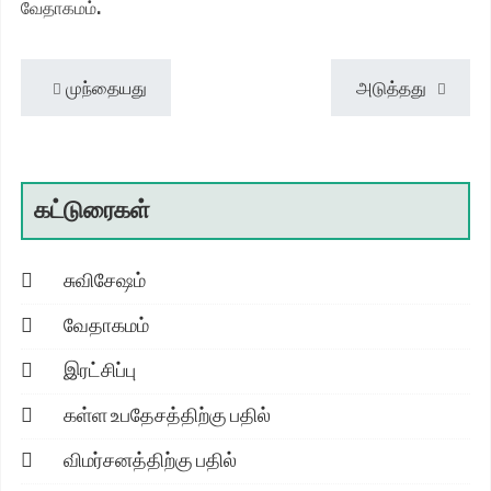
வேதாகமம்.
முந்தையது
அடுத்தது
கட்டுரைகள்
சுவிசேஷம்
வேதாகமம்
இரட்சிப்பு
கள்ள உபதேசத்திற்கு பதில்
விமர்சனத்திற்கு பதில்