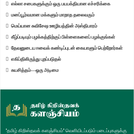
எல்லா சபைகளுக்கும் ஒரு பயபக்தியான எச்சரிக்கை
மனப்பூர்வமான மக்களும் மாறாத தலைவரும்
மெய்யான சுவிசேஷ ஊழியத்தின் அஸ்திபாரம்
கீழ்ப்படியும் பழக்கத்திற்குப் பிள்ளைகளைப் பழக்குங்கள்
தேவனுடைய ஈவைக் கண்டிப்புடன் கையாளும் பெற்றோர்கள்
எகிப்திலிருந்து புறப்படுதல்
சுயசித்தம்—ஒரு அடிமை
'தமிழ் கிறிஸ்தவக் களஞ்சியம்' வெளியிடப்படும் படைப்புகளுக்கு