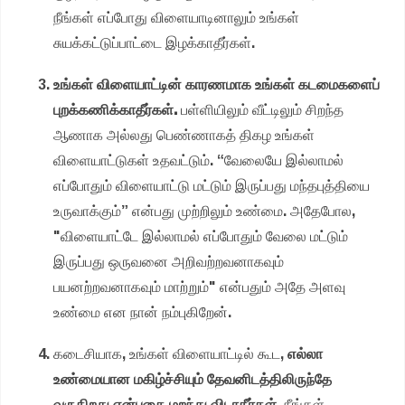
நீங்கள் எப்போது விளையாடினாலும் உங்கள்
சுயக்கட்டுப்பாட்டை இழக்காதீர்கள்.
உங்கள் விளையாட்டின் காரணமாக உங்கள் கடமைகளைப்
புறக்கணிக்காதீர்கள்.
பள்ளியிலும் வீட்டிலும் சிறந்த
ஆணாக அல்லது பெண்ணாகத் திகழ உங்கள்
விளையாட்டுகள் உதவட்டும். “வேலையே இல்லாமல்
எப்போதும் விளையாட்டு மட்டும் இருப்பது மந்தபுத்தியை
உருவாக்கும்” என்பது முற்றிலும் உண்மை. அதேபோல,
"விளையாட்டே இல்லாமல் எப்போதும் வேலை மட்டும்
இருப்பது ஒருவனை அறிவற்றவனாகவும்
பயனற்றவனாகவும் மாற்றும்" என்பதும் அதே அளவு
உண்மை என நான் நம்புகிறேன்.
கடைசியாக, உங்கள் விளையாட்டில் கூட,
எல்லா
உண்மையான மகிழ்ச்சியும் தேவனிடத்திலிருந்தே
வருகிறது என்பதை மறந்து விடாதீர்கள்.
நீங்கள்