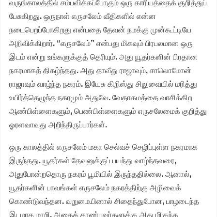
வருங்காலத்தில் சம்பவிக்கப்போகும் ஒரு காரியத்தைக் குறித்துப்
பேசுகிறது. ஒருநாள் எருசலேம் வீதிகளில் என்ன
நடைபெறப்போகிறது என்பதை தேவன் நமக்கு முன்கூட்டியே
அறிவிக்கிறார். “எருசலேம்” என்பது மிகவும் பிரபலமான ஒரு
இடம் என்று உங்களுக்குத் தெரியும். அது யூதர்களின் பிரதான
நகரமாகத் திகழ்ந்தது. அது தாவீது ராஜாவும், சாலொமோன்
ராஜாவும் வாழ்ந்த நகரம். இயேசு கிறிஸ்து சிலுவையில் மரித்து
உயிர்த்தெழுந்த நகரமும் அதுவே. வேதாகமத்தை வாசிக்கிற
ஆண்பிள்ளைகளும், பெண்பிள்ளைகளும் எருசலேமைக் குறித்து
ஓரளவாவது அறிந்திருப்பார்கள்.
ஒரு காலத்தில் எருசலேம் மகா செல்வச் செழிப்புள்ள நகரமாக
இருந்தது. யூதர்கள் தேவனுக்குப் பயந்து வாழ்ந்தவரை,
அதுபோன்றதொரு நகரம் பூமியில் இருந்ததில்லை. ஆனால்,
யூதர்களின் பாவங்கள் எருசலேம் நகரத்திற்கு அழிவைக்
கொண்டுவந்தன. வறுமையினால் சிதைந்துபோன, பாழடைந்த
இடமாக மாறி, அதைக் காண்பவர்களுக்கு அது மிகுந்த