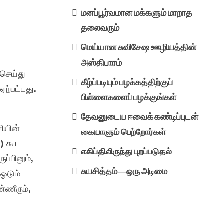
மனப்பூர்வமான மக்களும் மாறாத
தலைவரும்
மெய்யான சுவிசேஷ ஊழியத்தின்
அஸ்திபாரம்
 செய்து
கீழ்ப்படியும் பழக்கத்திற்குப்
ஏற்பட்டது.
பிள்ளைகளைப் பழக்குங்கள்
.
தேவனுடைய ஈவைக் கண்டிப்புடன்
சியின்
கையாளும் பெற்றோர்கள்
) கூட
எகிப்திலிருந்து புறப்படுதல்
்பினும்,
சுயசித்தம்—ஒரு அடிமை
ஓடும்
்ணீரும்,