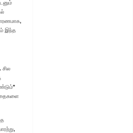
டனும்
ல்
உதாரணமாக,
ம் இந்த
. சில
ை
ண்டும்"
ழந்தைகளை
ாத
ாரற்று,