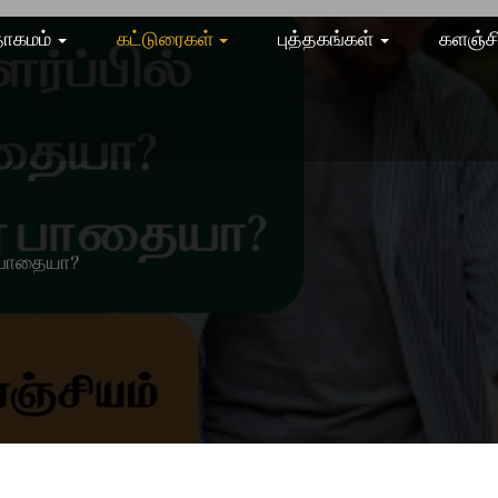
ாகமம்
கட்டுரைகள்
புத்தகங்கள்
களஞ்ச
ர பாதையா?