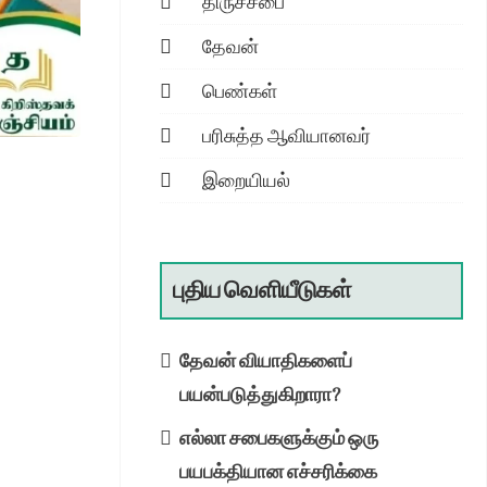
திருச்சபை
தேவன்
பெண்கள்
பரிசுத்த ஆவியானவர்
இறையியல்
புதிய வெளியீடுகள்
தேவன் வியாதிகளைப்
பயன்படுத்துகிறாரா?
எல்லா சபைகளுக்கும் ஒரு
பயபக்தியான எச்சரிக்கை