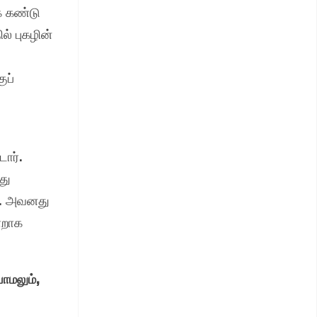
் கண்டு
ல் புகழின்
ுப்
ார்.
து
ன். அவனது
ாறாக
ாமலும்,