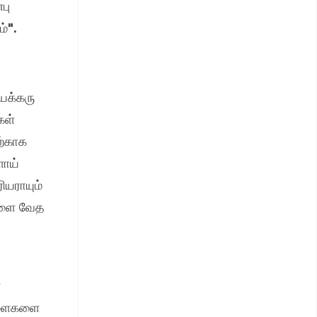
பு
்".
ையக்கரு
கள்
ற்காக
ளாய்
ியராயும்
ைகளை வேத
்
ள்ளைகளை