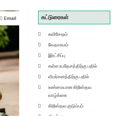
கட்டுரைகள்
Email
சுவிசேஷம்
வேதாகமம்
இரட்சிப்பு
கள்ள உபதேசத்திற்கு பதில்
விமர்சனத்திற்கு பதில்
உண்மையான கிறிஸ்தவ
வாழ்க்கை
கிறிஸ்தவ குடும்பம்