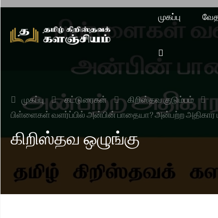
முகப்பு
வேத
முகப்பு
கட்டுரைகள்
கிறிஸ்தவ குடும்பம்
பிள்ளைகள் வளர்ப்பில் அன்பின் பாதையா? அன்பற்ற அதிகா
கிறிஸ்தவ ஒழுங்கு